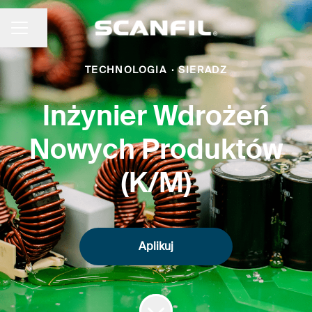
Udostępnij stronę
MENU KARIERY
TECHNOLOGIA
·
SIERADZ
Inżynier Wdrożeń
Nowych Produktów
(K/M)
Aplikuj