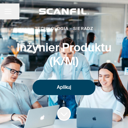
Udostępnij stronę
MENU KARIERY
TECHNOLOGIA
·
SIERADZ
Inżynier Produktu
(K/M)
Aplikuj